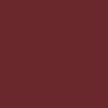
D�U�n5�\ӫMO�����M��'
�c�C