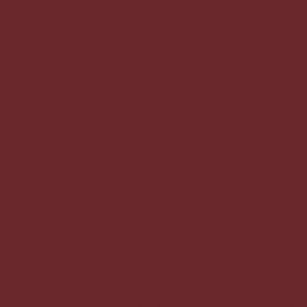
���1Y�0�P�o��FϦ�ܐ@:���dkX���]
�\���;�S�Rܖu\ W��}���[>=��i����ډ�wW�`�����Ԇ��gV�?V{ǩ��w��g����c����칵�噎���%ž�o����+*ޗ�m ���e�8���9��