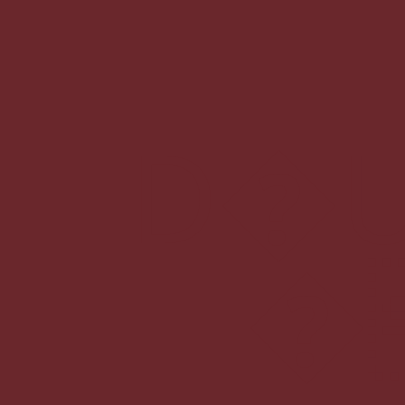
D�U�n5�\ӫMO�����M��'
�c�C