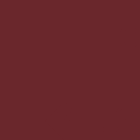
ց@�@�b
�u@