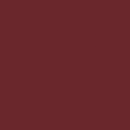
&$�
�`