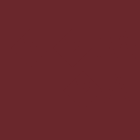
��
�A