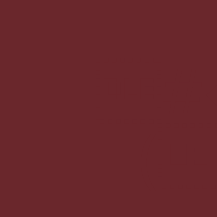
#�P$�.�s@ ]� �i܁q�z� -
(