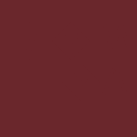
��
�A