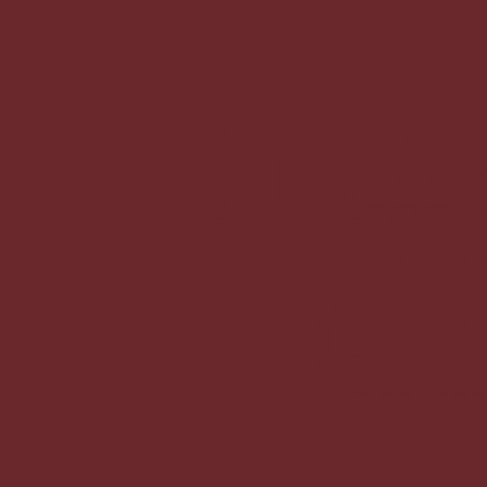
#�P$�.�s@ ]� �i܁q�z� -
(