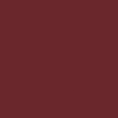
D�U�n5�\ӫMO�����M��'
�c�C