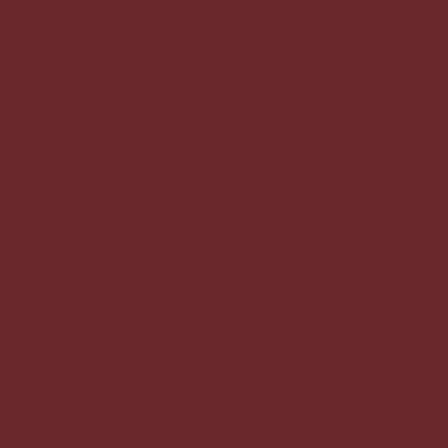
��
�A