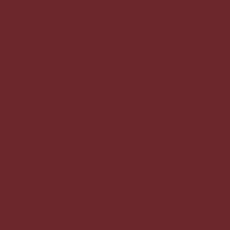
�\���;�S�Rܖu\ W��}���[>=��i����ډ�wW�`�����Ԇ��gV�?V{ǩ��w��g����c����칵�噎���%ž�o����+*ޗ�m ���e�8���9��