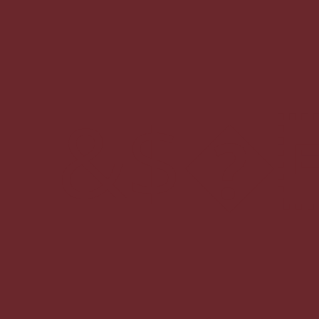
&$�