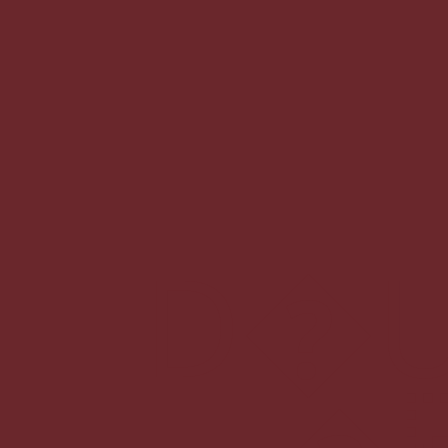
D�U�n5�\ӫMO�����M��'