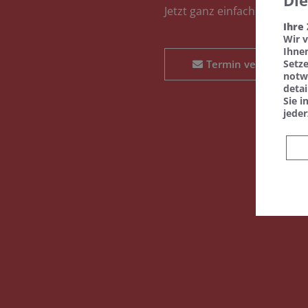
Di
Jetzt ganz einfach und beq
Ihre
Wir 
Ihnen
Setz
Termin vereinbaren
notw
detai
Sie i
jeder