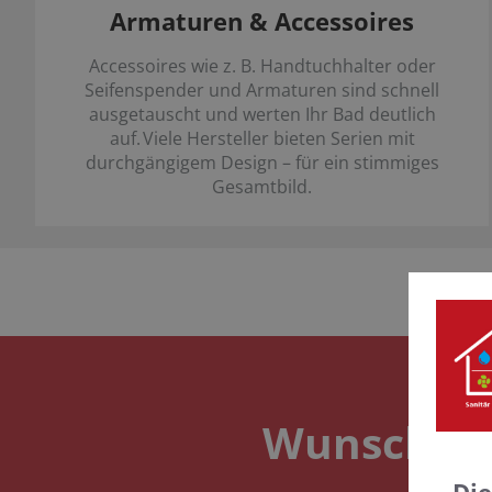
Armaturen & Accessoires
Accessoires wie z. B. Handtuchhalter oder
Seifenspender und Armaturen sind schnell
ausgetauscht und werten Ihr Bad deutlich
auf. Viele Hersteller bieten Serien mit
durchgängigem Design – für ein stimmiges
Gesamtbild.
Wunschte