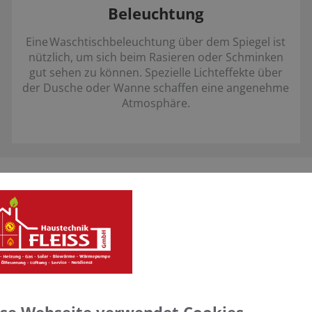
Beleuchtung
Eine Waschtischbeleuchtung über dem Spiegel ist
nützlich, um sich beim Rasieren oder Schminken
gut sehen zu können. Spezielle Lichteffekte über
der Dusche oder Wanne schaffen eine angenehme
Atmosphäre.
rmin